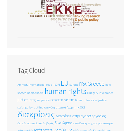
Tag Cloud
EU
Greece
FRA
Amnesty International
coucil
ECRI
Europe
hate
human rights
speech
homophobia
Hungary
intolerance
justice
racism
LGBTQ
migration
OCD
OECD
Roma
rules
social justice
social policy
tackling
Αντιγόνη
ατομικά
Γνώμη της ΟΚΕ
διακρίσεις
Διακρίσεις στην αγορά εργασίας
δικαιώματα
διαπολιτισμικοί μεσολαβητές
εκπαίδευση
επιχειρηματικότητα
ισότητα των φύλων
ισλαμοφοβία
καλές πρακτικές
Καταπολέμηση