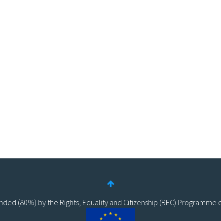
funded (80%) by the Rights, Equality and Citizenship (REC) Programme