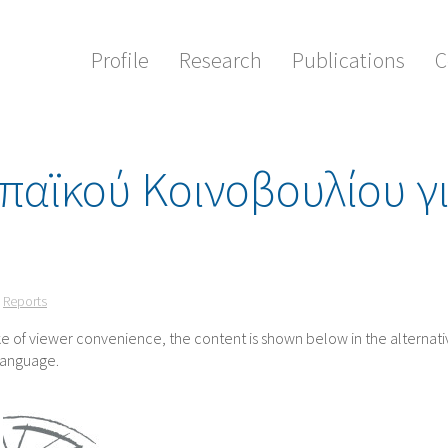
Profile
Research
Publications
C
παϊκού Κοινοβουλίου γ
Reports
ake of viewer convenience, the content is shown below in the alternat
 language.