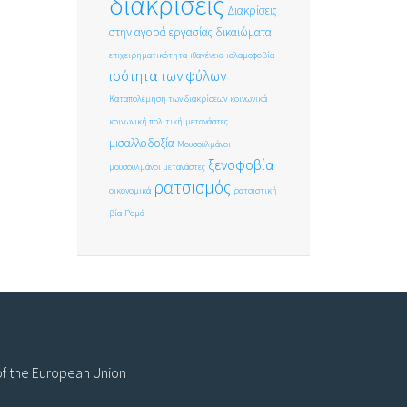
διακρίσεις
Διακρίσεις
στην αγορά εργασίας
δικαιώματα
επιχειρηματικότητα
ιθαγένεια
ισλαμοφοβία
ισότητα των φύλων
Καταπολέμηση των διακρίσεων
κοινωνικά
κοινωνική πολιτική
μετανάστες
μισαλλοδοξία
Μουσουλμάνοι
ξενοφοβία
μουσουλμάνοι μετανάστες
ρατσισμός
οικονομικά
ρατσιστική
βία
Ρομά
 of the European Union