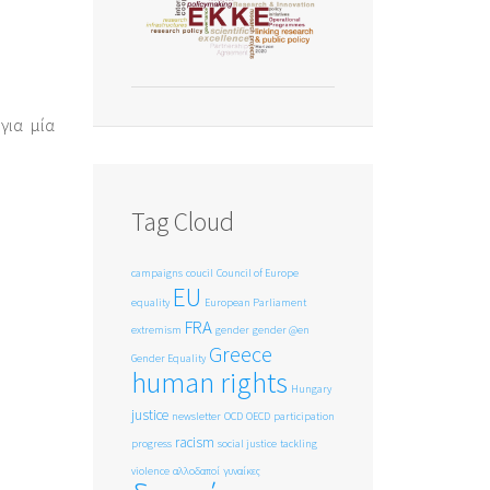
για μία
Tag Cloud
campaigns
coucil
Council of Europe
EU
equality
European Parliament
FRA
extremism
gender
gender @en
Greece
Gender Equality
human rights
Hungary
justice
newsletter
OCD
OECD
participation
racism
progress
social justice
tackling
violence
αλλοδαποί
γυναίκες