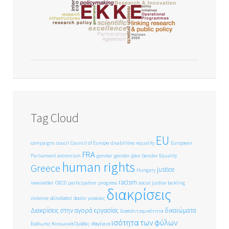
Tag Cloud
EU
campaigns
coucil
Council of Europe
disabilities
equality
European
FRA
Parliament
extremism
gender
gender @en
Gender Equality
human rights
Greece
justice
Hungary
racism
newsletter
OECD
participation
progress
social justice
tackling
διακρίσεις
violence
αλλοδαποί
άσυλο
γυναίκες
Διακρίσεις στην αγορά εργασίας
δικαιώματα
διαπολιτισμικότητα
ισότητα των φύλων
Ευάλωτες Κοινωνικά Ομάδες
ιθαγένεια