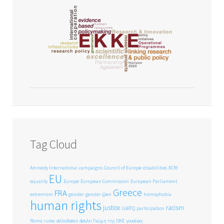
Tag Cloud
Amnesty International
campaigns
Council of Europe
disabilities
ECRI
EU
equality
Europe
European Commission
European Parliament
Greece
FRA
extremism
gender
gender @en
homophobia
human rights
justice
racism
LGBTQ
participation
Roma
rules
αλλοδαποί
άσυλο
Γνώμη της ΟΚΕ
γυναίκες