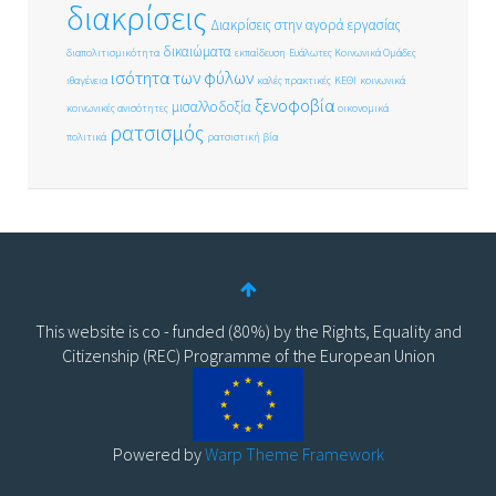
διακρίσεις
Διακρίσεις στην αγορά εργασίας
δικαιώματα
διαπολιτισμικότητα
εκπαίδευση
Ευάλωτες Κοινωνικά Ομάδες
ισότητα των φύλων
ιθαγένεια
καλές πρακτικές
ΚΕΘΙ
κοινωνικά
ξενοφοβία
μισαλλοδοξία
κοινωνικές ανισότητες
οικονομικά
ρατσισμός
πολιτικά
ρατσιστική βία
This website is co - funded (80%) by the Rights, Equality and
Citizenship (REC) Programme of the European Union
Powered by
Warp Theme Framework