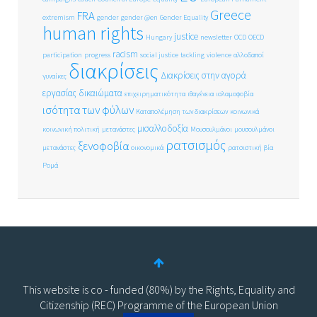
Greece
FRA
extremism
gender
gender @en
Gender Equality
human rights
justice
Hungary
newsletter
OCD
OECD
racism
participation
progress
social justice
tackling
violence
αλλοδαποί
διακρίσεις
Διακρίσεις στην αγορά
γυναίκες
εργασίας
δικαιώματα
επιχειρηματικότητα
ιθαγένεια
ισλαμοφοβία
ισότητα των φύλων
Καταπολέμηση των διακρίσεων
κοινωνικά
μισαλλοδοξία
κοινωνική πολιτική
μετανάστες
Μουσουλμάνοι
μουσουλμάνοι
ρατσισμός
ξενοφοβία
μετανάστες
οικονομικά
ρατσιστική βία
Ρομά
This website is co - funded (80%) by the Rights, Equality and
Citizenship (REC) Programme of the European Union