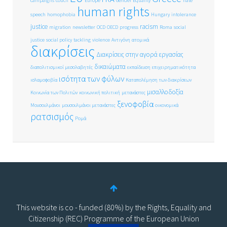
campaigns
coucil
Europe
Gender Equality
hate
human rights
speech
homophobia
Hungary
intolerance
justice
racism
migration
newsletter
OCD
OECD
progress
Roma
social
justice
social policy
tackling
violence
Αντιγόνη
ατομικά
διακρίσεις
Διακρίσεις στην αγορά εργασίας
δικαιώματα
διαπολιτισμικοί μεσολαβητές
εκπαίδευση
επιχειρηματικότητα
ισότητα των φύλων
ισλαμοφοβία
Καταπολέμηση των διακρίσεων
μισαλλοδοξία
Κοινωνία των Πολιτών
κοινωνική πολιτική
μετανάστες
ξενοφοβία
Μουσουλμάνοι
μουσουλμάνοι μετανάστες
οικονομικά
ρατσισμός
Ρομά
This website is co - funded (80%) by the Rights, Equality and
Citizenship (REC) Programme of the European Union