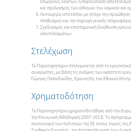
επιμέρους δεικτών, η παρουσίαση αποτελεσμά
και σχολιασμός των αλλαγών του νομικού και 
Λειτουργία ιστοτόπου με στόχο την προώθηση 
πληθυσμού και την παροχή γενικής πληροφόρησ
Σχεδιασμός και επιστημονική διεύθυνση ερευν
αποτελεσμάτων.
Στελέχωση
Το Παρατηρητήριο στελεχώνεται από το ερευνητικό
συνεργάτες, με βάση τις ανάγκες των εκάστοτε ερε
Γιώργος Παπαδούδης, Ερευνητής του Εθνικού Κέντρ
Χρηματοδότηση
Το Παρατηρητήριο χρηματοδοτήθηκε από την Ευρωπ
την Κοινωνική Αλληλεγγύη (2007-2013). Το πρόγραμ
συντονισμό των πολιτικών της ΕΕ στους τομείς της
Συνθηκών Εργασίας, της Καταπολέμησης των Διακρί