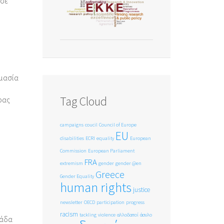
 σε
ημασία
Tag Cloud
ρας
campaigns
coucil
Council of Europe
EU
disabilities
ECRI
equality
European
Commission
European Parliament
FRA
extremism
gender
gender @en
Greece
Gender Equality
human rights
justice
newsletter
OECD
participation
progress
racism
tackling
violence
αλλοδαποί
άσυλο
λάδα