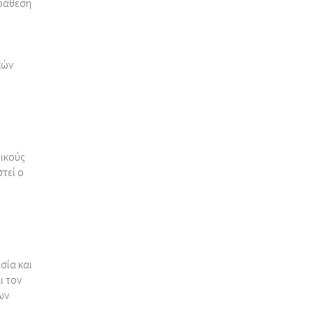
αράθεση
κών
ρικούς
τεί ο
σία και
ι τον
ων