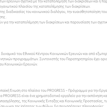
των ερευνών σχετικά με την καταπολέμηση των διακρίσεων και η π
οργανωτικού πλαισίου της καταπολέμησης των διακρίσεων.
της διαδικασίας του κοινωνικού διαλόγου, την ευαισθητοποίηση του
ης .
ών για την καταπολέμηση των διακρίσεων και παρουσίαση των σχετι
 δυναμικό του Εθνικού Κέντρου Κοινωνικών Ερευνών και από εξωτε
υνητικών προγραμμάτων. Συντονιστής του Παρατηρητηρίου έχει ορισ
ου Κοινωνικών Ερευνών.
αϊκή Ένωση στο πλαίσιο του PROGRESS – Πρόγραμμα για την Εργα
μα PROGRESS είναι ένα χρηματοδοτικό εργαλείο για την εκπόνηση κα
 Απασχόλησης, της Κοινωνικής Ένταξης και Κοινωνικής Προστασίας, τ
σεων και της Ισότητας των Φύλων. Για περισσότερες πληροφορίες: