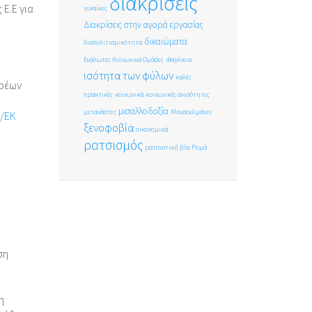
διακρίσεις
 Ε.Ε για
γυναίκες
Διακρίσεις στην αγορά εργασίας
δικαιώματα
διαπολιτισμικότητα
Ευάλωτες Κοινωνικά Ομάδες
ιθαγένεια
ισότητα των φύλων
καλές
ορέων
πρακτικές
κοινωνικά
κοινωνικές ανισότητες
μισαλλοδοξία
μετανάστες
Μουσουλμάνοι
/EK
ξενοφοβία
οικονομικά
ρατσισμός
ρατσιστική βία
Ρομά
ση
η