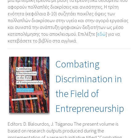
μια εμπειρική έρευνα με βάση τα ερευνητικά δεδομένα που
αφορούν πολλαπλές διακρίσεις και ανισότητες. Η τρίτη
ενότητα (κεφάλαια 8-10) συζητάει ποικίλες όψεις των
πολλαπλών διακρίσεων στην υγεία και στην αγορά εργασίας
και συνιστά την ανάπτυξη ψηφιακών δεξιοτήτων ως μέσο
καταπολέμησης του αποκλεισμού. Επιλέξτε [
εδώ
] για να
κατεβάσετε το βιβλίο στα αγγλικά.
Combating
Discrimination in
the Field of
Entrepreneurship
Editors: D. Balourdos, J. Tsiganou The present volume is
based on research outputs produced during the
implementation of a research initiative titled “Combating