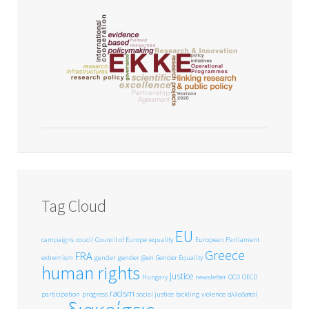
Tag Cloud
EU
campaigns
coucil
Council of Europe
equality
European Parliament
Greece
FRA
extremism
gender
gender @en
Gender Equality
human rights
justice
Hungary
newsletter
OCD
OECD
racism
participation
progress
social justice
tackling
violence
αλλοδαποί