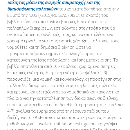
ισότητας μέσω της ενεργής συμμετοχής και της
διαμόρφωσης πολιτικών»
που χρηματοδοτήθηκε από την
ΕΕ υπό την “JUST/2015/RDIS/AG/DISC”. Ο σκοπός του
βιβλίου είναι να απεικονίσει βασικές διαστάσεις των
πολλαπλών διακρίσεων, εστιάζοντας στον τρόπο που θα
αντισταθμίσει τις συνέπειές τους, και να αποτελέσει ένα
χρήσιμο εργαλείο για τους φορείς χάραξης πολιτικής, τους
νομοθέτες και τη δημόσια διοίκηση ώστε να
πραγματοποιήσουν σημαντικές αλλαγές προς την
κατεύθυνση της ίσης πρόσβασης και ίσης μεταχείρισης. Το
βιβλίο αποτελείται από 10 κεφάλαια, χωρισμένα σε τρεις
θεματικές ενότητες. Η πρώτη ενότητα (κεφάλαια 1-3)
παρουσιάζει μια νομική και κοινωνιολογική προσέγγιση στις
πολλαπλές διακρίσεις, εστιάζοντας στη θεωρία, πολιτικές
και έρευνα, και εξετάζοντας το νομοθετικό και κανονιστικό
πλαίσιο για την καταπολέμηση των διακρίσεων σε διεθνές,
ευρωπαϊκό και εθνικό επίπεδο. Η δεύτερη ενότητα( κεφάλαια
4-7) αναλύει τα ευρήματα από την έρευνα πεδίου που
διεξήγαγε το ΕΚΚΕ- ποιοτική και ποσοτική έρευνα, εισάγει το
μεθοδολογικό εργαλείο « situation testing» και περιγράφει