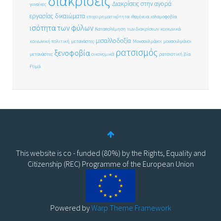
διακρίσεις
Διακρίσεις στην αγορά
γυναίκες
εργασίας
δικαιώματα
επιχειρηματικότητα
ιθαγένεια
ισλαμοφοβία
ισότητα των φύλων
Καταπολέμηση των διακρίσεων
κοινωνικά
μισαλλοδοξία
κοινωνική πολιτική
μετανάστες
Μουσουλμάνοι
μουσουλμάνοι
ρατσισμός
ξενοφοβία
μετανάστες
οικονομικά
ρατσιστική βία
Ρομά
This website is co - funded (80%) by the Rights, Equality and
Citizenship (REC) Programme of the European Union
Powered by
Warp Theme Framework