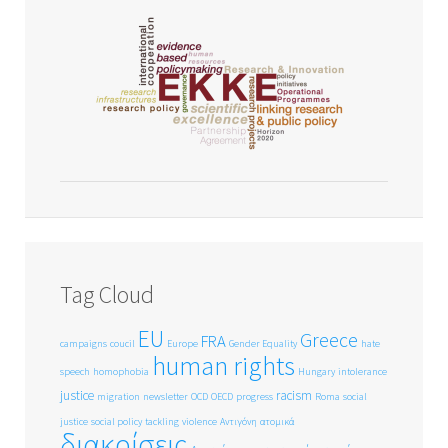
Tag Cloud
EU
Greece
FRA
campaigns
coucil
Europe
Gender Equality
hate
human rights
speech
homophobia
Hungary
intolerance
justice
racism
migration
newsletter
OCD
OECD
progress
Roma
social
justice
social policy
tackling
violence
Αντιγόνη
ατομικά
διακρίσεις