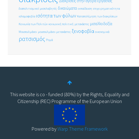
Διακρίσεις στην αγορά εργασίας
δικαιώματα
διαπολιτισμικοί μεσολαβητές
εκπαίδευση
επιχειρηματικότητα
ισότητα των φύλων
ισλαμοφοβία
Καταπολέμηση των διακρίσεων
μισαλλοδοξία
Κοινωνία των Πολιτών
κοινωνική πολιτική
μετανάστες
ξενοφοβία
Μουσουλμάνοι
μουσουλμάνοι μετανάστες
οικονομικά
ρατσισμός
Ρομά
This website is co - funded (80%) by the Rights, Equality and
Citizenship (REC) Programme of the European Union
Powered by
Warp Theme Framework