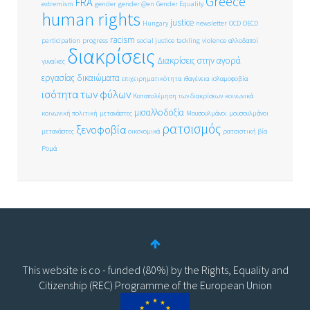
Greece
FRA
extremism
gender
gender @en
Gender Equality
human rights
justice
Hungary
newsletter
OCD
OECD
racism
participation
progress
social justice
tackling
violence
αλλοδαποί
διακρίσεις
Διακρίσεις στην αγορά
γυναίκες
εργασίας
δικαιώματα
επιχειρηματικότητα
ιθαγένεια
ισλαμοφοβία
ισότητα των φύλων
Καταπολέμηση των διακρίσεων
κοινωνικά
μισαλλοδοξία
κοινωνική πολιτική
μετανάστες
Μουσουλμάνοι
μουσουλμάνοι
ρατσισμός
ξενοφοβία
μετανάστες
οικονομικά
ρατσιστική βία
Ρομά
This website is co - funded (80%) by the Rights, Equality and
Citizenship (REC) Programme of the European Union