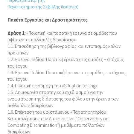
Περιφέρεια Κρήτης
Πανεπιστήμιο της Σεβίλλης (Ισπανία)
Πακέτα Εργασίας και Δραστηριότητες
Δράση 1:
«Ποιοτική και ποσοτική έρευνα σε ομάδες που
υφίστανται πολλαπλές διακρίσεις»
1.1. Επισκόπηση της βιβλιογραφίας και εντοπισμός καλών
πρακτικών
1.2. Έρευνα Πεδίου: Ποιοτική έρευνα στις ομάδες – στόχους
του έργου
1.3. Έρευνα Πεδίου: Ποσοτική έρευνα στις ομάδες – στόχους
του έργου
1.4. Πιλοτική εφαρμογή του «Situation testing»
1.5. Δημιουργία στρατηγικού σχεδιασμού για την
ενσωμάτωση της διάστασης του φύλου στην έρευνα των
πολλαπλών διακρίσεων
1.6. Επέκταση του υφιστάμενου «Παρατηρητηρίου
Καταπολέμησης των Διακρίσεων» (“Observatory on
Combating Discrimination”) με θέματα πολλαπλών
διακρίσεων