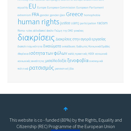
EU
equality
Europe
European Commission
European Parliament
Greece
FRA
extremism
gender
gender @en
homophobia
human rights
justice
racism
LGBTQ
participation
Roma
rules
αλλοδαποί
άσυλο
Γνώμη της ΟΚΕ
γυναίκες
διακρίσεις
Διακρίσεις στην αγορά εργασίας
δικαιώματα
διαπολιτισμικότητα
εκπαίδευση
Ευάλωτες Κοινωνικά Ομάδες
ισότητα των φύλων
ιθαγένεια
καλές πρακτικές
ΚΕΘΙ
κοινωνικά
ξενοφοβία
μισαλλοδοξία
κοινωνικές ανισότητες
οικονομικά
ρατσισμός
πολιτικά
ρατσιστική βία
This website is co - funded (80%) by the Rights, Equality and
Citizenship (REC) Programme of the European Union