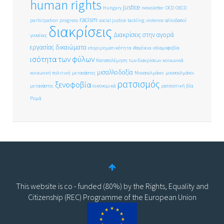
human rights
justice
Hungary
newsletter
OCD
OECD
racism
participation
progress
social justice
tackling
violence
αλλοδαποί
διακρίσεις
Διακρίσεις στην αγορά
γυναίκες
εργασίας
δικαιώματα
επιχειρηματικότητα
ιθαγένεια
ισλαμοφοβία
ισότητα των φύλων
Καταπολέμηση των διακρίσεων
κοινωνικά
μισαλλοδοξία
κοινωνική πολιτική
μετανάστες
Μουσουλμάνοι
μουσουλμάνοι
ρατσισμός
ξενοφοβία
μετανάστες
οικονομικά
ρατσιστική βία
Ρομά
This website is co - funded (80%) by the Rights, Equality and
Citizenship (REC) Programme of the European Union