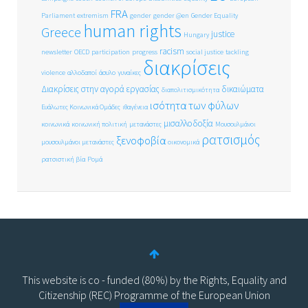
FRA
Parliament
extremism
gender
gender @en
Gender Equality
human rights
Greece
justice
Hungary
racism
newsletter
OECD
participation
progress
social justice
tackling
διακρίσεις
violence
αλλοδαποί
άσυλο
γυναίκες
Διακρίσεις στην αγορά εργασίας
δικαιώματα
διαπολιτισμικότητα
ισότητα των φύλων
Ευάλωτες Κοινωνικά Ομάδες
ιθαγένεια
μισαλλοδοξία
κοινωνικά
κοινωνική πολιτική
μετανάστες
Μουσουλμάνοι
ρατσισμός
ξενοφοβία
μουσουλμάνοι μετανάστες
οικονομικά
ρατσιστική βία
Ρομά
This website is co - funded (80%) by the Rights, Equality and
Citizenship (REC) Programme of the European Union