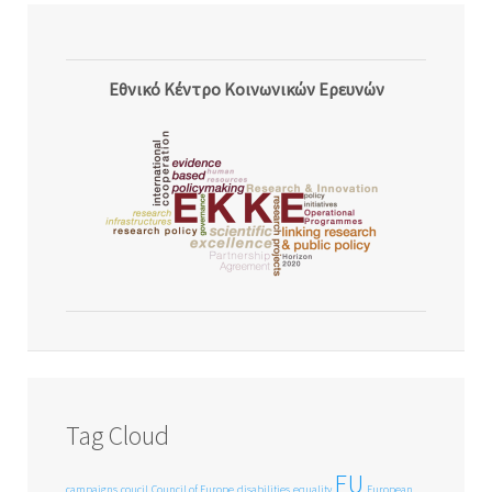
Εθνικό Κέντρο Κοινωνικών Ερευνών
Tag Cloud
EU
campaigns
coucil
Council of Europe
disabilities
equality
European