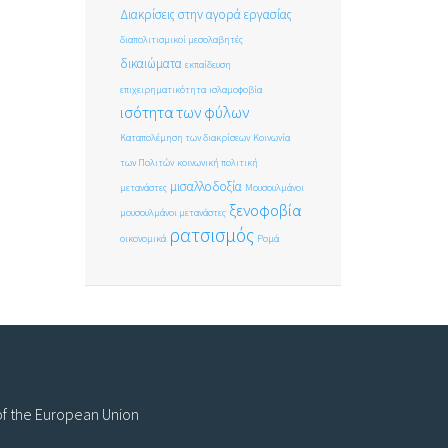
Διακρίσεις στην αγορά εργασίας
διαπολιτισμικοί μεσολαβητές
δικαιώματα
εκπαίδευση
επιχειρηματικότητα
ισλαμοφοβία
ισότητα των φύλων
Καταπολέμηση των διακρίσεων
Κοινωνία
των Πολιτών
κοινωνική πολιτική
μισαλλοδοξία
μετανάστες
Μουσουλμάνοι
ξενοφοβία
μουσουλμάνοι μετανάστες
ρατσισμός
οικονομικά
Ρομά
 of the European Union