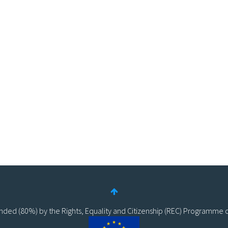
funded (80%) by the Rights, Equality and Citizenship (REC) Programme