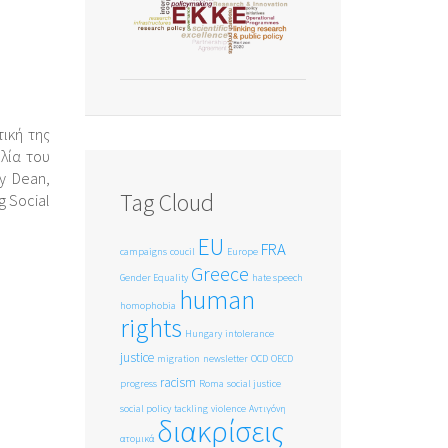
τική της
λία του
y Dean,
Tag Cloud
g Social
EU
FRA
campaigns
coucil
Europe
Greece
Gender Equality
hate speech
human
homophobia
rights
Hungary
intolerance
justice
migration
newsletter
OCD
OECD
racism
progress
Roma
social justice
social policy
tackling
violence
Αντιγόνη
διακρίσεις
ατομικά