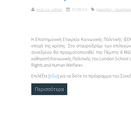
ocd_co_admin
07/05/14
Ημερίδες - Συνέδρια
Η Επιστημονική Εταιρεία Κοινωνικής Πολιτικής (ΕΕ
εποχή της κρίσης: Στο σταυροδρόμι των επιλογών»
συνεδρίου θα πραγματοποιηθεί την Πέμπτη 8 Μαΐ
καθηγητή Κοινωνικής Πολιτικής του London School of
Rights and Human Welfare».
Επιλέξτε [
εδώ
] για να δείτε το πρόγραμμα του Συνεδ
Περισσότερα