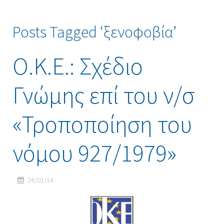
Posts Tagged ‘ξενοφοβία’
Ο.Κ.Ε.: Σχέδιο
Γνώμης επί του ν/σ
«Τροποποίηση του
νόμου 927/1979»
24/01/14