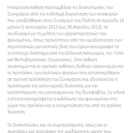
Η παρούσα έκθεση περιλαμβάνει τις διαπιστώσεις του
Συνηγόρου από την ενδελεχή διερεύνηση των αναφορών
που υποβλήθηκαν στον Συνήγορο του Πολίτη σε περίοδο 16
μηνών (1 Ιανουαρίου 2012 έως 30 Απριλίου 2013), σε
συνδυασμό με τη μελέτη των χαρακτηριστικών του
φαινομένου, όπως προκύπτουν από την ομαδοποίηση των
περιστατικών ρατσιστικής βίας που έχουν καταγραφεί το
αντίστοιχο διάστημα από την Ελληνική Αστυνομία, τον Τύπο
και Μη Κυβερνητικές Οργανώσεις. Στην έκθεση
συνεκτιμώνται οι σχετικές εκθέσεις διεθνών οργανισμών και
οι προτάσεις των πολιτικών φορέων που ανταποκρίθηκαν
σε σχετική πρόσκληση του Συνηγόρου και αξιολογείται η
προσέγγιση της αστυνομικής διοίκησης για την
καταπολέμηση του ρατσισμού και της ξενοφοβίας. Σε ειδική
ενότητα καταγράφεται η εκδήλωση του φαινομένου στο
χώρο του σχολείου και η αντιμετώπιση του από τη σχολική
διοίκηση.
Οι διαπιστώσεις και τα συμπεράσματα, όπως και οι
συστάσεις και προτάσεις της ανεξάρτητης αρχής που