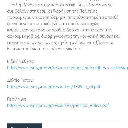
περιλαμβάνονται στην παρούσα έκθεση, φιλοδοξούν να
συμβάλουν στη θεσμική θωράκιση της Πολιτείας
προκειμένου να καταπολεμήσει αποτελεσματικά τα απεχθή
φαινόμενα ρατσιστικής βίας, τα οποία δυστυχώς
κλιμακώνονται τόσο σε αριθμό όσο και στην ένταση της
ασκούμενης βίας, διαρρηγνύοντας την κοινωνική συνοχή και
ειρήνη και υπονομεύοντας την ίση ανθρώπινη αξία και τα
θεμέλια του ίδιου του κράτους δικαίου.
Ειδική Έκθεση:
http://www.synigoros.gr/resources/docs/eidikiekthesiratsistikivia.
Δελτίο Τύπου:
http://www.synigoros.gr/resources/130925_dt.pdf
Περίληψη:
http://www.synigoros.gr/resources/perilipsi_eidikis.pdf