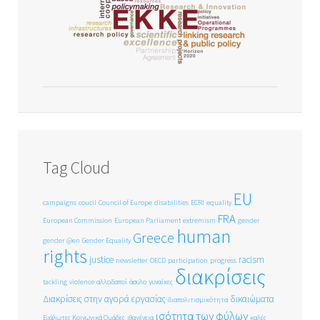
Tag Cloud
EU
campaigns
coucil
Council of Europe
disabilities
ECRI
equality
FRA
European Commission
European Parliament
extremism
gender
human
Greece
gender @en
Gender Equality
rights
justice
racism
newsletter
OECD
participation
progress
διακρίσεις
tackling
violence
αλλοδαποί
άσυλο
γυναίκες
Διακρίσεις στην αγορά εργασίας
δικαιώματα
διαπολιτισμικότητα
ισότητα των φύλων
Ευάλωτες Κοινωνικά Ομάδες
ιθαγένεια
καλές