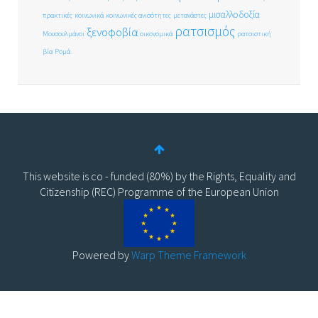
μισαλλοδοξία
πρακτικές
κοινωνικά
κοινωνικές ανισότητες
μετανάστες
ρατσισμός
ξενοφοβία
Μουσουλμάνοι
οικονομικά
ρατσιστική
βία
Ρομά
This website is co - funded (80%) by the Rights, Equality and
Citizenship (REC) Programme of the European Union
Powered by
Warp Theme Framework