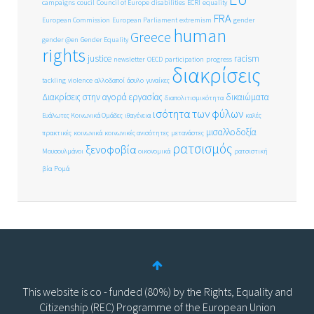
campaigns
coucil
Council of Europe
disabilities
ECRI
equality
FRA
European Commission
European Parliament
extremism
gender
human
Greece
gender @en
Gender Equality
rights
justice
racism
newsletter
OECD
participation
progress
διακρίσεις
tackling
violence
αλλοδαποί
άσυλο
γυναίκες
Διακρίσεις στην αγορά εργασίας
δικαιώματα
διαπολιτισμικότητα
ισότητα των φύλων
Ευάλωτες Κοινωνικά Ομάδες
ιθαγένεια
καλές
μισαλλοδοξία
πρακτικές
κοινωνικά
κοινωνικές ανισότητες
μετανάστες
ρατσισμός
ξενοφοβία
Μουσουλμάνοι
οικονομικά
ρατσιστική
βία
Ρομά
This website is co - funded (80%) by the Rights, Equality and
Citizenship (REC) Programme of the European Union