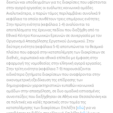
δεικτών και υποδειγμάτων για τις διακρίσεις που υφίστανται
στην αγορά εργασίας οι ευάλωτες κοινωνικά ομάδες.
Αναλυτικότερα, ο παρών τόμος περιλαμβάνει συνολικά 9
κεφάλαια τα οποία συνθέτουν τρεις επιμέρους ενότητες.
Στην πρώτη ενότητα (κεφάλαια 1-4) αναλύονται τα
αποτελέσματα της έρευνας πεδίου που διεξήχθη από το
Εθνικό Κέντρο Κοινωνικών Ερευνών σε συνεργασία με τον
Οργανισμό Απασχόλησης Εργατικού Δυναμικού. Στην
δεύτερη ενότητα (κεφάλαια 5-6) αποτυπώνεται το θεσμικό
πλαίσιο που αφορά στην καταπολέμηση των διακρίσεων σε
διεθνές, ευρωπαϊκό και εθνικό επίπεδο με έμφαση στην
εφαρμογή της νομοθεσίας στην ελληνική αγορά εργασίας.
Στην τρίτη ενότητα (κεφάλαια 7-9) παρουσιάζονται
ειδικότερα ζητήματα διακρίσεων που αναφέρονται στην
οικονομετρική εξειδίκευση της επίδρασης των
δημογραφικών χαρακτηριστικών ευπαθών κοινωνικά
ομάδων στην απασχόληση, σε δυο ομαδικά εστιασμένες
συνεντεύξεις που διεξήχθησαν σε Αθήνα και Θεσσαλονίκη και
σε πολιτικές και καλές πρακτικές στον τομέα της
καταπολέμησης των διακρίσεων. Επιλέξτε [
εδώ
] για να