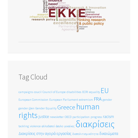
Tag Cloud
EU
campaigns
coucil
Council of Europe
disabilities
ECRI
equality
FRA
European Commission
European Parliament
extremism
gender
human
Greece
gender @en
Gender Equality
rights
justice
racism
newsletter
OECD
participation
progress
διακρίσεις
tackling
violence
αλλοδαποί
άσυλο
γυναίκες
Διακρίσεις στην αγορά εργασίας
δικαιώματα
διαπολιτισμικότητα