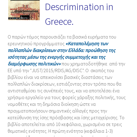
Descrimination in
Greece.
Ο παρών τόμος παρουσιάζει τα βασικά ευρήματα του
ερευνητικού προγράμματος
«Καταπολέμηση των
πολλαπλών διακρίσεων στην Ελλάδα: προώθηση της
ισότητας μέσω της ενεργής συμμετοχής και της
διαμόρφωσης πολιτικών»
που χρηματοδοτήθηκε από την
ΕΕ υπό την “JUST/2015/RDIS/AG/DISC”. Ο σκοπός του
βιβλίου είναι να απεικονίσει βασικές διαστάσεις των
πολλαπλών διακρίσεων, εστιάζοντας στον τρόπο που θα
αντισταθμίσει τις συνέπειές τους, και να αποτελέσει ένα
χρήσιμο εργαλείο για τους φορείς χάραξης πολιτικής, τους
νομοθέτες και τη δημόσια διοίκηση ώστε να
πραγματοποιήσουν σημαντικές αλλαγές προς την
κατεύθυνση της ίσης πρόσβασης και ίσης μεταχείρισης. Το
βιβλίο αποτελείται από 10 κεφάλαια, χωρισμένα σε τρεις
θεματικές ενότητες. Η πρώτη ενότητα (κεφάλαια 1-3)