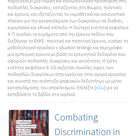
παρουσιάζει μια νομική και κοινωνιολογική προσέγγιση στις
πολλαπλές διακρίσεις, εστιάζοντας στη θεωρία, πολιτικές
και έρευνα, και εξετάζοντας το νομοθετικό και κανονιστικό
πλαίσιο για την καταπολέμηση των διακρίσεων σε διεθνές,
ευρωπαϊκό και εθνικό επίπεδο. Η δεύτερη ενότητα( κεφάλαια
4-7) αναλύει τα ευρήματα από την έρευνα πεδίου που
διεξήγαγε το ΕΚΚΕ- ποιοτική και ποσοτική έρευνα, εισάγει το
μεθοδολογικό εργαλείο « situation testing» και περιγράφει
μια εμπειρική έρευνα με βάση τα ερευνητικά δεδομένα που
αφορούν πολλαπλές διακρίσεις και ανισότητες. Η τρίτη
ενότητα (κεφάλαια 8-10) συζητάει ποικίλες όψεις των
πολλαπλών διακρίσεων στην υγεία και στην αγορά εργασίας
και συνιστά την ανάπτυξη ψηφιακών δεξιοτήτων ως μέσο
καταπολέμησης του αποκλεισμού. Επιλέξτε [
εδώ
] για να
κατεβάσετε το βιβλίο στα αγγλικά.
Combating
Discrimination in