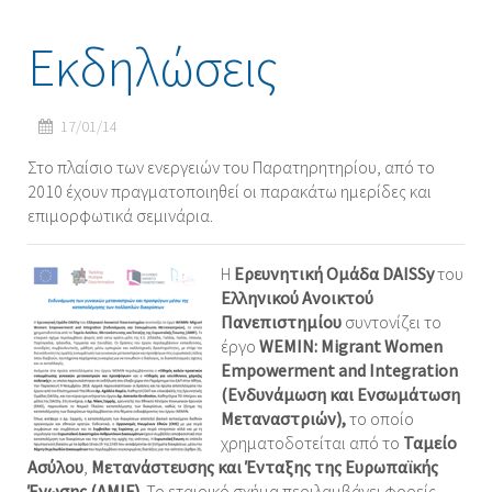
Εκδηλώσεις
17/01/14
Στο πλαίσιο των ενεργειών του Παρατηρητηρίου, από το
2010 έχουν πραγματοποιηθεί οι παρακάτω ημερίδες και
επιμορφωτικά σεμινάρια.
Η
Ερευνητική Ομάδα DAISSy
του
Ελληνικού Ανοικτού
Πανεπιστημίου
συντονίζει το
έργο
WEMIN:
Migrant Women
Empow
e
rment and Integration
(Ενδυνάμωση και Ενσωμάτωση
Μεταναστριών),
το οποίο
χρηματοδοτείται από το
Ταμείο
Ασύλου
,
Μετανάστευσης και Ένταξης της Ευρωπαϊκής
Ένωσης (AMIF).
Το εταιρικό σχήμα περιλαμβάνει φορείς