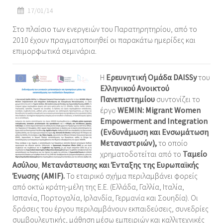
17/01/14
Στο πλαίσιο των ενεργειών του Παρατηρητηρίου, από το
2010 έχουν πραγματοποιηθεί οι παρακάτω ημερίδες και
επιμορφωτικά σεμινάρια.
Η
Ερευνητική Ομάδα DAISSy
του
Ελληνικού Ανοικτού
Πανεπιστημίου
συντονίζει το
έργο
WEMIN:
Migrant Women
Empow
e
rment and Integration
(Ενδυνάμωση και Ενσωμάτωση
Μεταναστριών),
το οποίο
χρηματοδοτείται από το
Ταμείο
Ασύλου
,
Μετανάστευσης και Ένταξης της Ευρωπαϊκής
Ένωσης (AMIF).
Το εταιρικό σχήμα περιλαμβάνει φορείς
από οκτώ κράτη-μέλη της Ε.Ε. (Ελλάδα, Γαλλία, Ιταλία,
Ισπανία, Πορτογαλία, Ιρλανδία, Γερμανία και Σουηδία). Οι
δράσεις του έργου περιλαμβάνουν εκπαιδεύσεις, συνεδρίες
συμβουλευτικής, μάθηση μέσω εμπειριών και καλλιτεχνικές