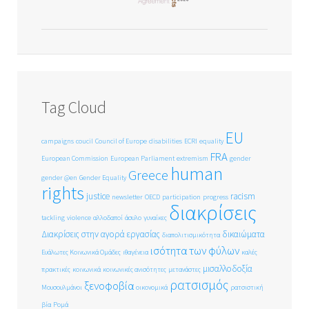
Tag Cloud
EU
campaigns
coucil
Council of Europe
disabilities
ECRI
equality
FRA
European Commission
European Parliament
extremism
gender
human
Greece
gender @en
Gender Equality
rights
justice
racism
newsletter
OECD
participation
progress
διακρίσεις
tackling
violence
αλλοδαποί
άσυλο
γυναίκες
Διακρίσεις στην αγορά εργασίας
δικαιώματα
διαπολιτισμικότητα
ισότητα των φύλων
Ευάλωτες Κοινωνικά Ομάδες
ιθαγένεια
καλές
μισαλλοδοξία
πρακτικές
κοινωνικά
κοινωνικές ανισότητες
μετανάστες
ρατσισμός
ξενοφοβία
Μουσουλμάνοι
οικονομικά
ρατσιστική
βία
Ρομά